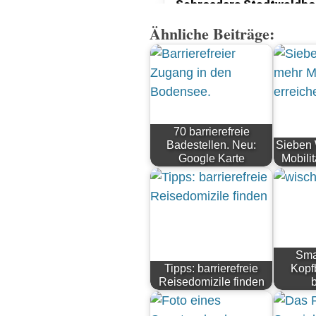
Ähnliche Beiträge:
70 barrierefreie
Badestellen. Neu:
Sieben
Google Karte
Mobilit
Sma
Tipps: barrierefreie
Kopf
Reisedomizile finden