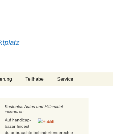
tplatz
Suchen
herung
Teilhabe
Service
nach:
e
Arbeitsleben
Über handicap-bazar
 Co.
Kostenlos Autos und Hilfsmittel
Assistenz
Fragen und Antworten
inserieren
Auf handicap-
Bundesteilhabegesetz
24 Stunden
Pflegehilfe
bazar findest
du gebrauchte behindertengerechte