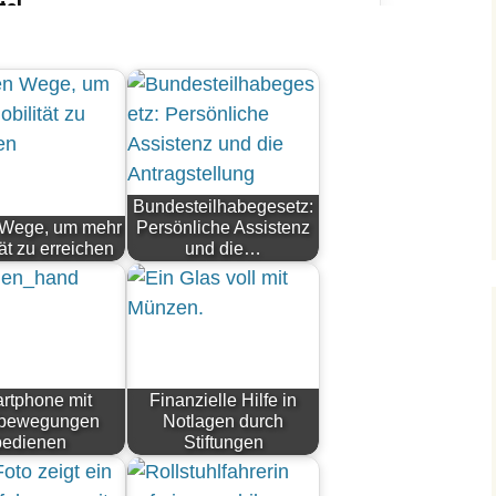
Bundesteilhabegesetz:
 Wege, um mehr
Persönliche Assistenz
ät zu erreichen
und die…
rtphone mit
Finanzielle Hilfe in
bewegungen
Notlagen durch
bedienen
Stiftungen