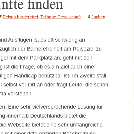
nfte finden
gen
Weitere
gestalten
Vergleich
Rabatte
Versicherung
Rund um Treppenlifte
Pflegehilfsmittel
Reisen barrierefrei
,
Teilhabe Gesellschaft
Jochen
Kraftfahrzeughilfe-
Rechner
Steuernachlass
Rolli und Co.
TÜV und
nd Ausflügen ist es oft schwierig an
Treppenlift: 7
Führerschein
Rollstuhlrampe
Fördertöpfe
züglich der Barrierefreiheit am Reiseziel zu
gel mit dem Parkplatz an, geht mit den
Wohnbauförderung
Bundesländer
 ist die Frage, ob es am Ziel auch eine
eiligen Handicap benutzbar ist. Im Zweifelsfall
 selbst vor Ort an oder fragt Leute, die schon
ma verstehen.
en. Eine sehr vielversprechende Lösung für
ng innerhalb Deutschlands bietet die
 Die Webseite bietet eine sehr umfangreiche
e mit einer differenzierten Beschreibung