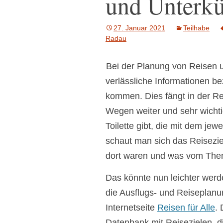
und Unterkü
Fotos einfü
Handbikes und
Vorspannbikes
27. Januar 2021
Teilhabe
Radau
Treppenlift Inserate
Bei der Planung von Reisen u
Suche in den
Inseraten
verlässliche Informationen be
kommen. Dies fängt in der Re
Wegen weiter und sehr wichtig
Toilette gibt, die mit dem jew
schaut man sich das Reiseziel
dort waren und was vom The
Das könnte nun leichter werd
die Ausflugs- und Reiseplanu
Internetseite
Reisen für Alle
.
Datenbank mit Reisezielen, di