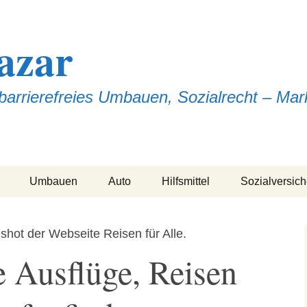
azar
arrierefreies Umbauen, Sozialrecht – Mark
Umbauen
Auto
Hilfsmittel
Sozialversic
ellen
Behindertengerechtes
Behindertengerechtes
Akku-Tausch bei
Krankenkass
Bad: 7 Zuschüsse
Auto: 5 Zuschüsse
Rollstuhl, E-Mobil,
Badelift
rn
Pflegegeld &
e Ausflüge, Reisen
Barrierefreies bauen:
Fahrdienst
8 Zuschüsse
E-Mobil
hen
Rente
Führerschein
Eingangsbereiche
Kühlwesten im