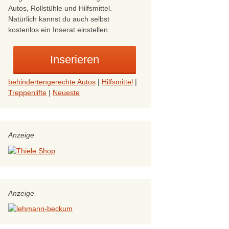
Steuer
en
Treppenlift, Hublift,
Autos, Rollstühle und Hilfsmittel.
Plattformlift: Angebot
Natürlich kannst du auch selbst
Schwerbehinderung
einholen
kostenlos ein Inserat einstellen.
Urlaub barrierefrei
behindertengerechte Autos
|
Hilfsmittel
|
Treppenlifte
|
Neueste
Anzeige
Anzeige